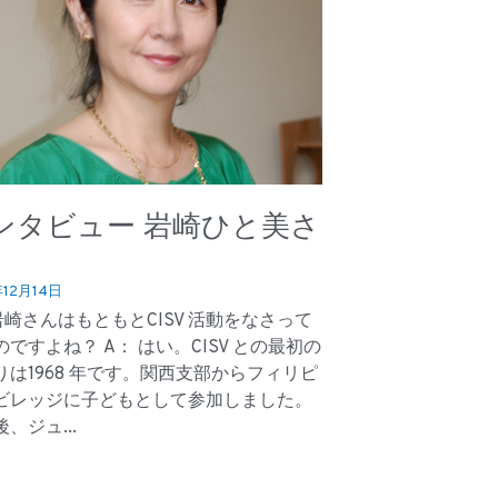
ンタビュー 岩崎ひと美さ
年12月14日
岩崎さんはもともとCISV 活動をなさって
のですよね？ A： はい。CISV との最初の
りは1968 年です。関西支部からフィリピ
ビレッジに子どもとして参加しました。
、ジュ...