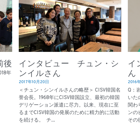
前後
インタビュー チュン・シ
イ
ンイルさん
ん
18年
2017年10月20日
2016
＜チュン・シンイルさんの略歴＞ CISV韓国名
Q：
誉会長。1968年にCISV韓国設立、最初の韓国
いた
デリゲーション派遣に尽力。以来、現在に至
関わ
るまでCISV韓国の発展のために精力的に活動
ンの
を続ける。 チ...
その後