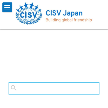
×
ブログカテゴリー
Home
すべてのカテゴリ
CISVとは
お知らせ
プログラム
概要
インタビュー
会長挨拶
参加する
一覧
インタビュー
参加報告
お問い合わせ
よくある質問
CISV Journey
参加するには
会員用
沿革
お知らせ
検索
フォーム
アーカイブス