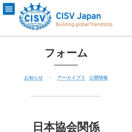
×
ブログカテゴリー
Home
すべてのカテゴリ
CISVとは
お知らせ
プログラム
概要
フォーム
インタビュー
会長挨拶
参加する
一覧
インタビュー
参加報告
お問い合わせ
よくある質問
お知らせ
　・　
アーカイブス
公開情報
CISV Journey
参加するには
会員用
沿革
お知らせ
検索
フォーム
日本協会関係
アーカイブス