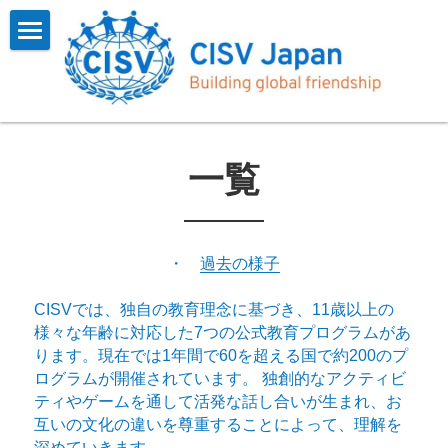
×
ブログカテゴリー
Home
すべてのカテゴリ
CISVとは
お知らせ
プログラム
概要
一覧
インタビュー
会長挨拶
参加する
一覧
インタビュー
参加報告
お問い合わせ
よくある質問
・　
過去の様子
CISV Journey
参加するには
会員用
CISVでは、独自の教育理念に基づき、11歳以上の
様々な年齢に対応した7つの公式教育プログラムがあ
沿革
お知らせ
検索
ります。現在では1年間で60を超える国で約200のプ
ログラムが開催されています。 独創的なアクティビ
フォーム
ティやゲームを通して活発な話し合いが生まれ、お
互いの文化の違いを尊重することによって、理解を
アーカイブス
深めていきます。