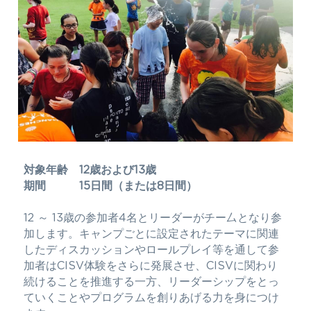
対象年齢　12歳および13歳​
期間　　　15日間（または8日間）
12 ～ 13歳の参加者4名とリーダーがチー厶となり参
加します。キャンプごとに設定されたテーマに関連
したディスカッションやロールプレイ等を通して参
加者はCISV体験をさらに発展させ、CISVに関わり
続けることを推進する一方、リーダーシップをとっ
ていくことやプログラムを創りあげる力を身につけ