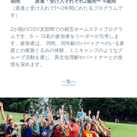
期間　　　派遣・受け入それぞれ2週間〜 4週間
（派遣と受け入れで1〜2年間にわたるプログラムで
す）
2か国のCISV支部間での相互ホームステイプログラ
ムです。6 ～ 12名の参加者をリーダーが引率しま
す。参加者は、 同性、同年齢のパートナーのいる家
庭との家族ぐるみの体験、ミニキャンプのようなグ
ループ活動を通じ、異文化理解やパートナーとの友
情を深めます。
一覧へ