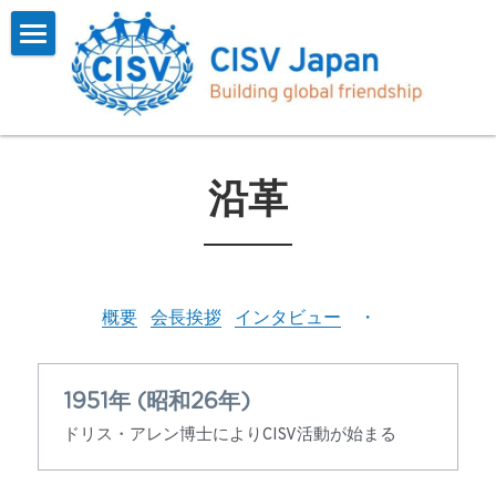
×
ブログカテゴリー
Home
すべてのカテゴリ
CISVとは
お知らせ
プログラム
概要
沿革
インタビュー
会長挨拶
参加する
一覧
インタビュー
参加報告
お問い合わせ
よくある質問
概要
会長挨拶
インタビュー
　・　
CISV Journey
参加するには
会員用
沿革
お知らせ
検索
1951年 (昭和26年​)
ドリス・アレン博士によりCISV活動が始まる
フォーム
アーカイブス