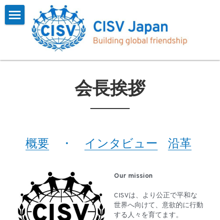
×
ブログカテゴリー
Home
すべてのカテゴリ
CISVとは
お知らせ
プログラム
概要
会長挨拶
インタビュー
会長挨拶
参加する
一覧
インタビュー
参加報告
お問い合わせ
よくある質問
概要
　・　
インタビュー
沿革
CISV Journey
参加するには
会員用
沿革
お知らせ
検索
Our mission
フォーム
CISVは、より公正で平和な
世界へ向けて、意欲的に行動
する人々を育てます。
アーカイブス