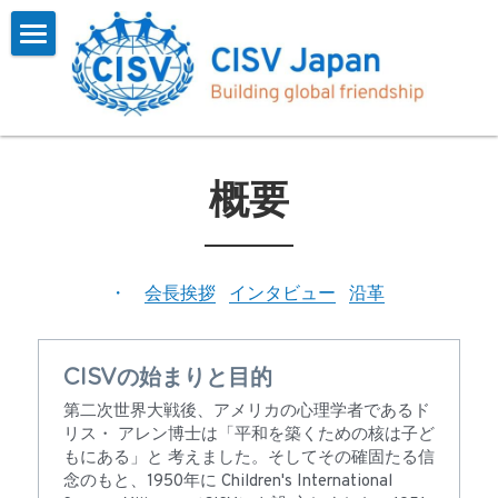
×
ブログカテゴリー
Home
すべてのカテゴリ
CISVとは
お知らせ
プログラム
概要
概要
インタビュー
会長挨拶
参加する
一覧
インタビュー
参加報告
お問い合わせ
よくある質問
・　
会長
挨拶
インタビュー
沿革
CISV Journey
参加するには
会員用
CISVの始まりと目的
沿革
お知らせ
検索
第二次世界大戦後、アメリカの心理学者であるド
リス・ アレン博士は「平和を築くための核は子ど
フォーム
もにある」と 考えました。そしてその確固たる信
念のもと、1950年に Children's International 
アーカイブス