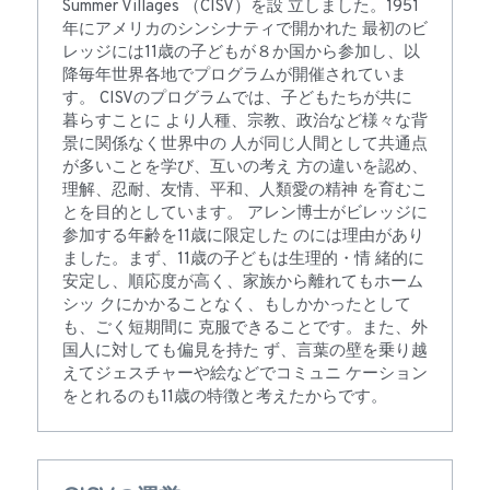
Summer Villages （CISV）を設 立しました。1951
年にアメリカのシンシナティで開かれた 最初のビ
公開情報
レッジには11歳の子どもが８か国から参加し、以 
降毎年世界各地でプログラムが開催されていま
す。 CISVのプログラムでは、子どもたちが共に
暮らすことに より人種、宗教、政治など様々な背
景に関係なく世界中の 人が同じ人間として共通点
が多いことを学び、互いの考え 方の違いを認め、
理解、忍耐、友情、平和、人類愛の精神 を育むこ
とを目的としています。 アレン博士がビレッジに
参加する年齢を11歳に限定した のには理由があり
ました。まず、11歳の子どもは生理的・情 緒的に
安定し、順応度が高く、家族から離れてもホーム
シッ クにかかることなく、もしかかったとして
も、ごく短期間に 克服できることです。また、外
国人に対しても偏見を持た ず、言葉の壁を乗り越
えてジェスチャーや絵などでコミュニ ケーション
をとれるのも11歳の特徴と考えたからです。