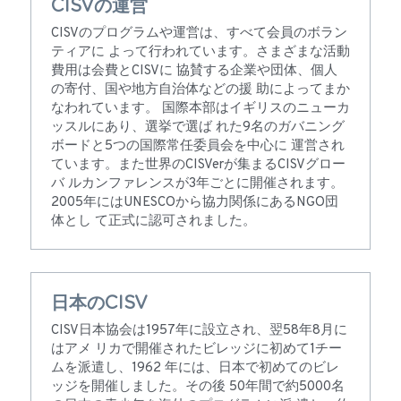
CISVの運営
CISVのプログラムや運営は、すべて会員のボラン
ティアに よって行われています。さまざまな活動
費用は会費とCISVに 協賛する企業や団体、個人
の寄付、国や地方自治体などの援 助によってまか
なわれています。 国際本部はイギリスのニューカ
ッスルにあり、選挙で選ば れた9名のガバニング
ボードと5つの国際常任委員会を中心に 運営され
ています。また世界のCISVerが集まるCISVグロー
バ ルカンファレンスが3年ごとに開催されます。 
2005年にはUNESCOから協力関係にあるNGO団
体とし て正式に認可されました。
日本のCISV
CISV日本協会は1957年に設立され、翌58年8月に
はアメ リカで開催されたビレッジに初めて1チー
ムを派遣し、1962 年には、日本で初めてのビレ
ッジを開催しました。その後 50年間で約5000名