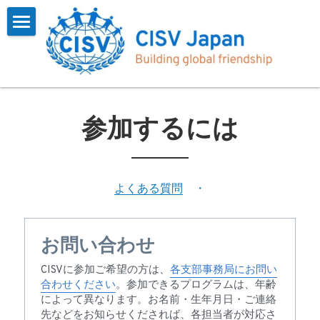
×
ブログカテゴリー
Home
すべてのカテゴリ
CISVとは
お知らせ
プログラム
概要
参加するには
インタビュー
会長挨拶
参加する
一覧
インタビュー
参加報告
お問い合わせ
よくある質問
よくある質問
　・　
CISV Journey
参加するには
会員用
お問い合わせ​
沿革
お知らせ
検索
CISVに参加ご希望の方は、
各支部事務局にお問い
フォーム
合わせください
。参加できるプログラムは、年齢
によって異なります。お名前・生年月日・ご連絡
アーカイブス
先などをお知らせくだされば、各担当者が対応さ