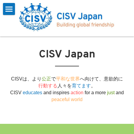
×
ブログカテゴリー
Home
すべてのカテゴリ
CISVとは
お知らせ
プログラム
概要
CISV Japan
インタビュー
会長挨拶
参加する
一覧
インタビュー
参加報告
お問い合わせ
よくある質問
CISVは、より
公正
で
平和な世界
へ向けて、意欲的に
行動する
人々を
育てます
。
CISV Journey
参加するには
会員用
CISV 
educates
 and inspires 
action
 for a more 
just
 and 
peaceful world
沿革
お知らせ
検索
フォーム
アーカイブス